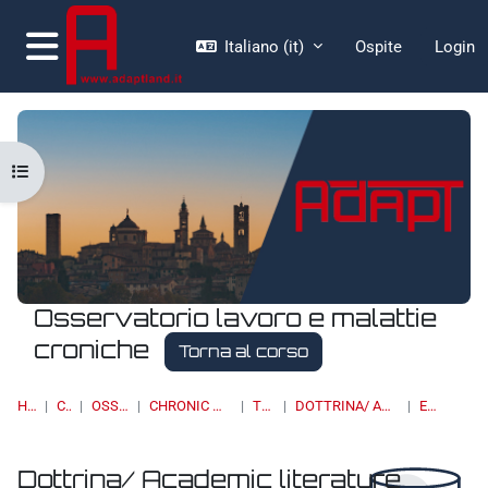
Vai al contenuto principale
Italiano ‎(it)‎
Ospite
Login
Pannello laterale
Apri indice del corso
Osservatorio lavoro e malattie
croniche
Torna al corso
HOME
CORSI
OSSERVATORI
CHRONIC DISEASES & WORK
TOPIC 11
DOTTRINA/ ACADEMIC LITERATURE
ELENCO
Dottrina/ Academic literature