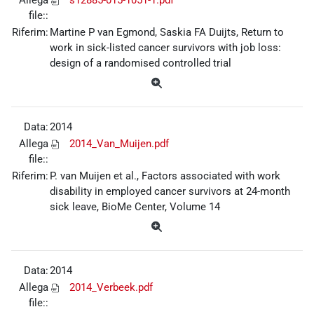
file::
Riferim:
Martine P van Egmond, Saskia FA Duijts, Return to
work in sick-listed cancer survivors with job loss:
design of a randomised controlled trial
Data:
2014
Allega
2014_Van_Muijen.pdf
file::
Riferim:
P. van Muijen et al., Factors associated with work
disability in employed cancer survivors at 24-month
sick leave, BioMe Center, Volume 14
Data:
2014
Allega
2014_Verbeek.pdf
file::