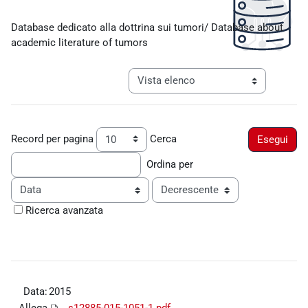
Aggregazione dei criteri
Database dedicato alla dottrina sui tumori/ Database about
academic literature of tumors
Navigazione terziaria modalità visualiz
Record per pagina
Cerca
Ordina per
Ordine
Ricerca avanzata
Data:
2015
Allega
s12885-015-1051-1.pdf