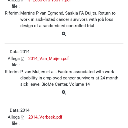
file::
Riferim:
Martine P van Egmond, Saskia FA Duijts, Return to
work in sick-listed cancer survivors with job loss:
design of a randomised controlled trial
Data:
2014
Allega
2014_Van_Muijen.pdf
file::
Riferim:
P. van Muijen et al., Factors associated with work
disability in employed cancer survivors at 24-month
sick leave, BioMe Center, Volume 14
Data:
2014
Allega
2014_Verbeek.pdf
file::