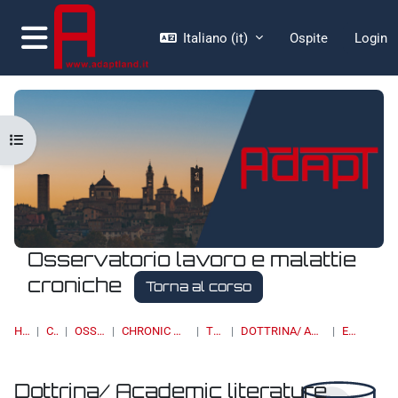
Vai al contenuto principale
Italiano ‎(it)‎
Ospite
Login
Pannello laterale
Apri indice del corso
Osservatorio lavoro e malattie
croniche
Torna al corso
HOME
CORSI
OSSERVATORI
CHRONIC DISEASES & WORK
TOPIC 11
DOTTRINA/ ACADEMIC LITERATURE
ELENCO
Dottrina/ Academic literature