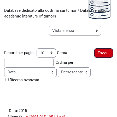
Aggregazione dei criteri
Database dedicato alla dottrina sui tumori/ Database about
academic literature of tumors
Navigazione terziaria modalità visualiz
Record per pagina
Cerca
Ordina per
Ordine
Ricerca avanzata
Data:
2015
Allega
s12885-015-1051-1.pdf