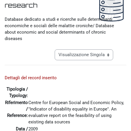
research
Aggregazione dei criteri
Database dedicato a studi e ricerche sulle determinanti
economiche e sociali delle malattie croniche/ Database
about economic and social determinants of chronic
diseases
Navigazione terziaria modalità visualiz
Dettagli del record inserito
Tipologia /
Typology:
Riferimento
Centre for European Social and Economic Policy,
/
"Indicator of disability equality in Europe". An
Reference:
evaluative report on the feasibility of using
existing data sources
Data /
2009